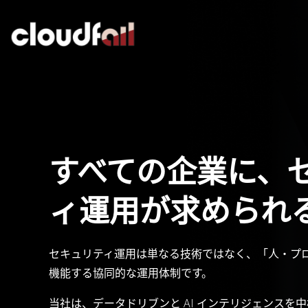
跳
转
到
内
容
すべての企業に、
ィ運用が求められ
セキュリティ運用は単なる技術ではなく、「人・プ
機能する協同的な運用体制です。
当社は、データドリブンと AI インテリジェンスを