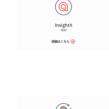
InsightX
SIEM