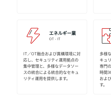
エネルギー業
OT - IT
IT／OT融合および異構環境に対
多様
応し、セキュリティ運用拠点の
キュ
集中管理と、多様なデータソー
専門の
スの統合による統合的なセキュ
時間3
リティ運用を提供します。
およ
す。