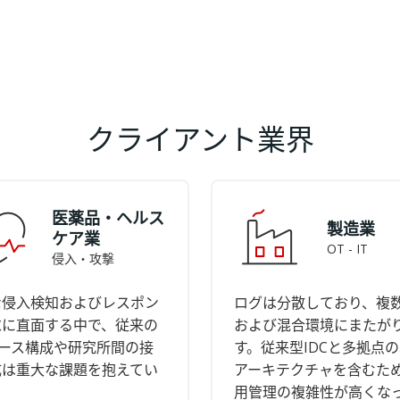
クライアント業界
医薬品・ヘルス
製造業
ケア業
OT - IT
侵入・攻撃
な侵入検知およびレスポン
ログは分散しており、複
求に直面する中で、従来の
および混合環境にまたが
ベース構成や研究所間の接
す。従来型IDCと多拠点
成は重大な課題を抱えてい
アーキテクチャを含むた
用管理の複雑性が高くな