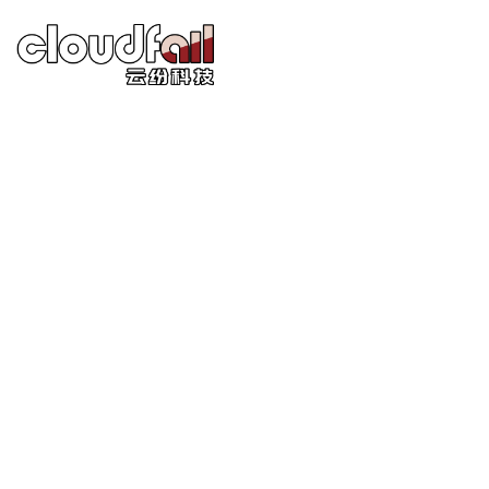
跳
转
到
内
容