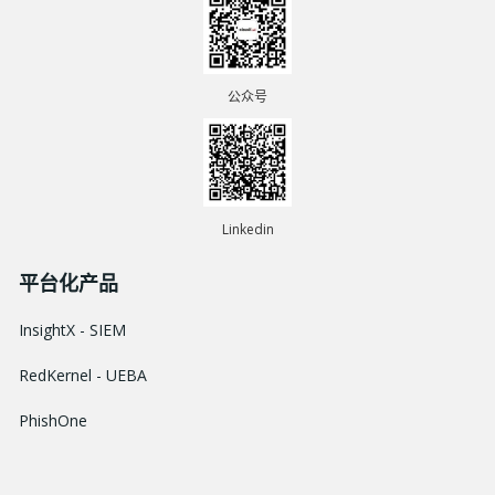
公众号
Linkedin
平台化产品
InsightX - SIEM
RedKernel - UEBA
PhishOne